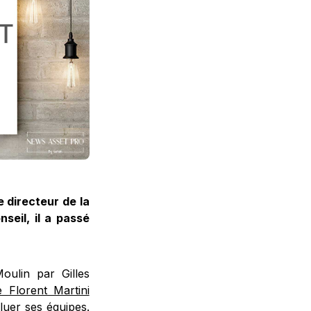
 directeur de la
nseil, il a passé
oulin par Gilles
e Florent Martini
luer ses équipes.