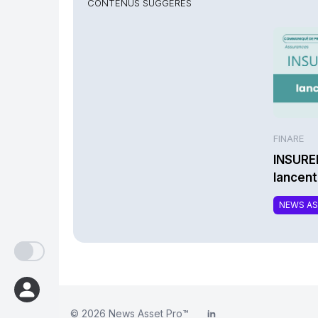
CONTENUS SUGGÉRÉS
FINARE
INSURE
lancen
une nou
NEWS A
complé
respon
© 2026
News Asset Pro™
LinkedIn