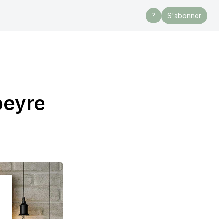
?
S'abonner
peyre