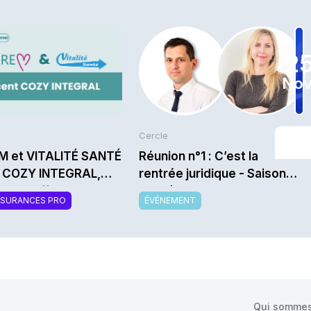
2
Nov
Cercle
M et VITALITÉ SANTÉ
Réunion n°1 : C’est la
t COZY INTEGRAL,
rentrée juridique - Saison
velle offre de
2026/2027
SSURANCES PRO
ÉVÉNEMENT
mentaire santé
sable et modulable
Qui sommes