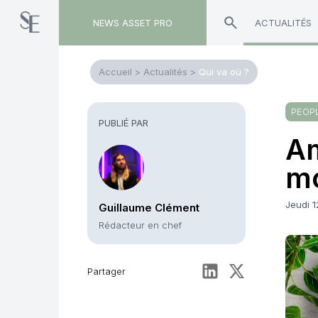
NEWS ASSET PRO
ACTUALITÉS
Accueil
>
Actualités
>
Qui va où ?
PEOP
PUBLIÉ PAR
Am
mo
Jeudi 1
Guillaume Clément
Rédacteur en chef
Partager