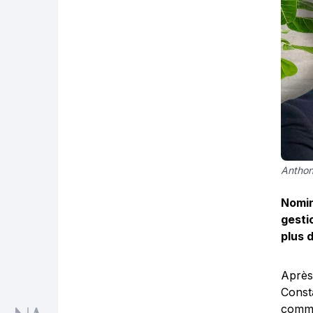
Anthon
Nomin
gesti
plus 
Après
Const
comme