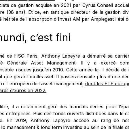
ciété de gestion acquise en 2021 par Cyrus Conseil accuei
e (38 ans). Et ce, en tant que directeur de la gestion dive
té héritée de l'absorption d'Invest AM par Amplegest l'été d
undi, c’est fini
mé de l’ISC Paris, Anthony Lapeyre a démarré sa carri
été Générale Asset Management. Il y a exercé com
nsable risques jusqu’en 2010. Cette année-là, il décide de
nt que gérant multi-asset. Il passera ensuite plus d'une dé
o 1 européen de l’asset management,
dont les ETF europ
iards d’euros en 2022.
titre, il a notamment géré des mandats dédiés pour l’épa
es entreprises. Puis des fonds ouverts distribués dans le c
ite. En 2019, Anthony Lapeyre accède au rang de hea
lio management & long term investing au sein de la filiale de