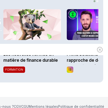
5
.
1h00
Expert
i3 Assurances
Les nouvelles normes en
Prima Solutions se
matière de finance durable
rapproche de docTel
startup incubée chez
FORMATION
I3
Impulsion
-nous ?
CGV
CGU
Mentions légales
Politique de confidentialité