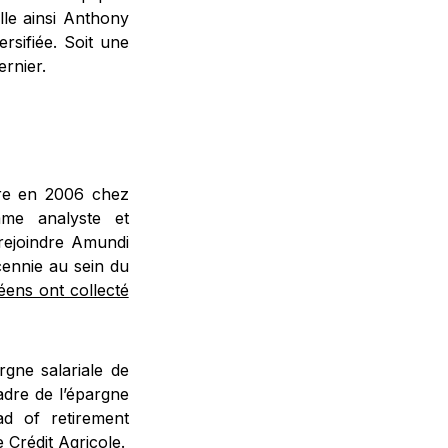
lle ainsi Anthony
rsifiée. Soit une
ernier.
ère en 2006 chez
me analyste et
 rejoindre Amundi
cennie au sein du
éens ont collecté
rgne salariale de
adre de l’épargne
d of retirement
 Crédit Agricole.