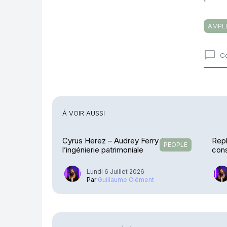
AMPL
C
Comme
À VOIR AUSSI
Cyrus Herez – Audrey Ferry à
Repl
PEOPLE
l’ingénierie patrimoniale
cons
CG
Lundi 6 Juillet 2026
Par
Guillaume Clément