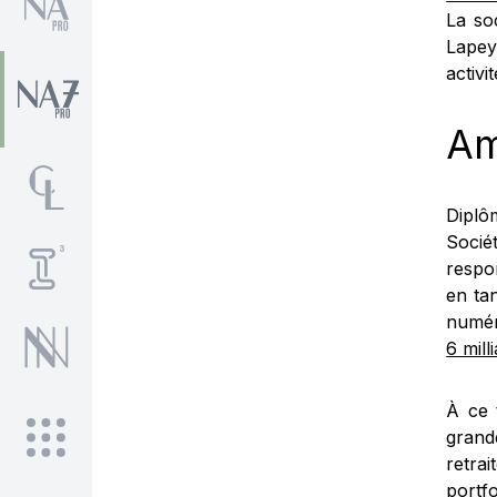
La so
Lapeyr
activi
Am
Diplô
Soci
respo
en ta
numér
6 mill
À ce 
grand
retra
portfo