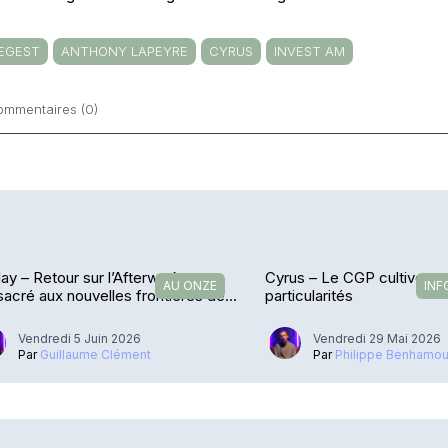
EGEST
ANTHONY LAPEYRE
CYRUS
INVEST AM
ommentaires (0)
ntaires
ay – Retour sur l’Afterwork
Cyrus – Le CGP cultive se
AU ONZE
INF
acré aux nouvelles frontières des
particularités
P
Vendredi 5 Juin 2026
Vendredi 29 Mai 2026
Par
Guillaume Clément
Par
Philippe Benhamo