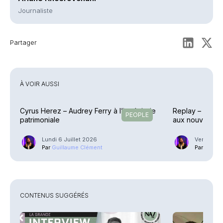
Journaliste
Partager
À VOIR AUSSI
Cyrus Herez – Audrey Ferry à l’ingénierie
Replay – Retour
PEOPLE
patrimoniale
aux nouvelles 
Lundi 6 Juillet 2026
Vendredi 
Par
Guillaume Clément
Par
Guilla
CONTENUS SUGGÉRÉS