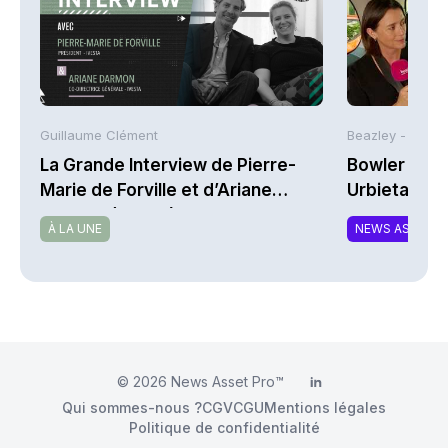
Guillaume Clément
Beazley -
La Grande Interview de Pierre-
Bowler Broa
Marie de Forville et d’Ariane
Urbieta | A
Darmon (Ivesta)
À LA UNE
NEWS ASSURA
© 2026
News Asset Pro™
LinkedIn
Qui sommes-nous ?
CGV
CGU
Mentions légales
Politique de confidentialité