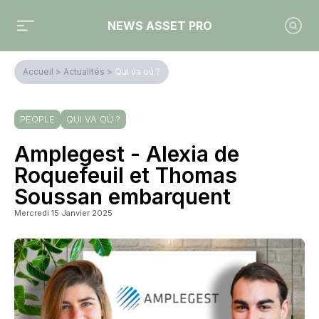
NEWS ASSET PRO
Accueil
>
Actualités
>
Qui va où ?
PEOPLE
QUI VA OÙ ?
Amplegest - Alexia de
Roquefeuil et Thomas
Soussan embarquent
Mercredi 15 Janvier 2025