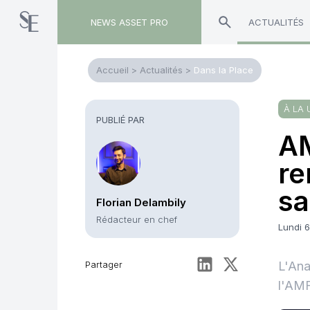
NEWS ASSET PRO
ACTUALITÉS
Accueil
>
Actualités
>
Dans la Place
À LA 
PUBLIÉ PAR
AM
re
sa
Florian Delambily
Rédacteur en chef
Lundi 
Partager
L'Ana
l'AMF