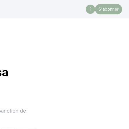
?
S'abonner
sa
 sanction de