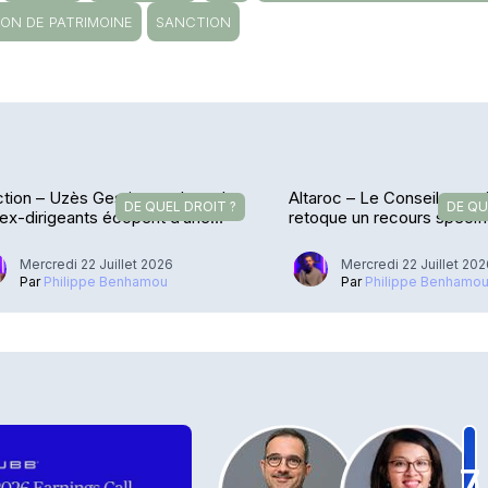
ION DE PATRIMOINE
SANCTION
tion – Uzès Gestion et deux de
Altaroc – Le Conseil consti
DE QUEL DROIT ?
DE QU
ex-dirigeants écopent d’une
retoque un recours spécif
nde allégée
Mercredi 22 Juillet 2026
Mercredi 22 Juillet 20
Par
Philippe Benhamou
Par
Philippe Benhamo
7