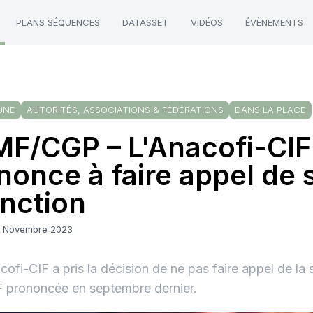
PLANS SÉQUENCES
DATASSET
VIDÉOS
ÉVÈNEMENTS
UNE
AUTORITÉS, ASSOCIATIONS & FÉDÉRATIONS
DANS LA PLACE
F/CGP – L'Anacofi-CIF
nonce à faire appel de 
nction
6 Novembre 2023
cofi-CIF a pris la décision de ne pas faire appel de la
 prononcée en septembre dernier.