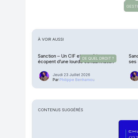
GEST
À VOIR AUSSI
Sanction – Un CIF et ses dirigeants
Sanc
DE QUEL DROIT ?
écopent d’une lourde condamnation
ses 
ame
Jeudi 23 Juillet 2026
Par
Philippe Benhamou
CONTENUS SUGGÉRÉS