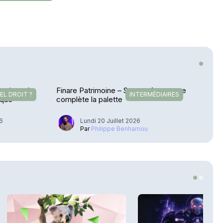
tutionnel
Finare Patrimoine – Sateco Assurance
EL DROIT ?
INTERMÉDIAIRES
ique
complète la palette
26
Lundi 20 Juillet 2026
u
Par
Philippe Benhamou