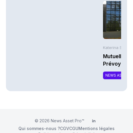
Katerina Stergi
Mutuelles : 
Prévoyance 
de la Math
NEWS ASSURA
© 2026
News Asset Pro™
LinkedIn
Qui sommes-nous ?
CGV
CGU
Mentions légales