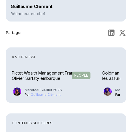
Guillaume Clément
Rédacteur en chef
Partager
À VOIR AUSSI
Pictet Wealth Management France –
Goldman Sachs 
PEOPLE
Olivier Sarfaty embarque
les assureurs 
Mercredi 1 Juillet 2026
Mercredi 
Par
Guillaume Clément
Par
Phili
CONTENUS SUGGÉRÉS