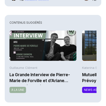
CONTENUS SUGGÉRÉS
Guillaume Clément
Katerina Stergi
La Grande Interview de Pierre-
Mutuelles : 
Marie de Forville et d’Ariane
Prévoyance 
Darmon (Ivesta)
de la Math
À LA UNE
NEWS ASSURA