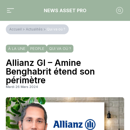
NEWS ASSET PRO
Accueil
>
Actualités
>
Qui va où ?
À LA UNE
PEOPLE
QUI VA OÙ ?
Allianz GI – Amine
Benghabrit étend son
périmètre
Mardi 26 Mars 2024