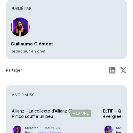
PUBLIÉ PAR
Guillaume Clément
Rédacteur en chef
Partager
À VOIR AUSSI
Allianz – La collecte d’Allianz GI s’envole,
ELTIF – Quels s
À LA UNE
Pimco souffle un peu
evergreen domi
Mercredi 13 Mai 2026
Mercredi 2
Par
Guillaume Clément
Par
Phili