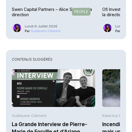
Swen Capital Partners – Alice Sireyjol à la
Ofi Invest AM 
PEOPLE
direction
la direction de
Lundi 6 Juillet 2026
Lundi 4 M
Par
Guillaume Clément
Par
Guilla
CONTENUS SUGGÉRÉS
Guillaume Clément
Katerina Stergi
La Grande Interview de Pierre-
Incendies : 
Marie de Forville et d’Ariane
mais une ex