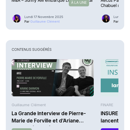
M&A – Sunny AM embarque Lonvia Capital
Aecus Partners
À LA UNE
Chabuel monte
Lundi 17 Novembre 2025
Lundi 24 
Par
Guillaume Clément
Par
Ariane
CONTENUS SUGGÉRÉS
Guillaume Clément
FINARE
La Grande Interview de Pierre-
INSUREM et
Marie de Forville et d’Ariane
lancent CO
Darmon (Ivesta)
nouvelle off