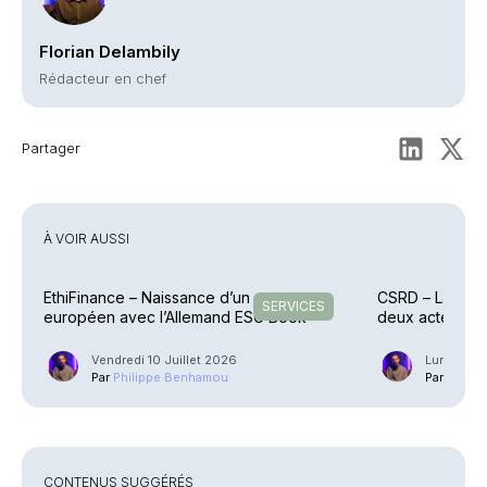
Florian Delambily
Rédacteur en chef
Partager
À VOIR AUSSI
EthiFinance – Naissance d’un groupe
CSRD – La Com
SERVICES
européen avec l’Allemand ESG Book
deux actes dé
Vendredi 10 Juillet 2026
Lundi 6 Ju
Par
Philippe Benhamou
Par
Phili
CONTENUS SUGGÉRÉS