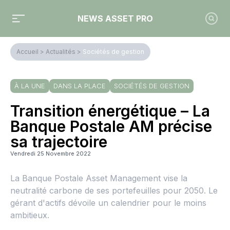
NEWS ASSET PRO
Accueil
>
Actualités
>
Sociétés de gestion
À LA UNE
DANS LA PLACE
SOCIÉTÉS DE GESTION
Transition énergétique – La
Banque Postale AM précise
sa trajectoire
Vendredi 25 Novembre 2022
La Banque Postale Asset Management vise la
neutralité carbone de ses portefeuilles pour 2050. Le
gérant d'actifs dévoile un calendrier pour le moins
ambitieux.