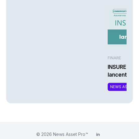
FINARE
INSUREM et
lancent CO
nouvelle off
NEWS ASSURA
complément
responsable
© 2026
News Asset Pro™
LinkedIn