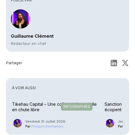
Guillaume Clément
Rédacteur en chef
Partager
À VOIR AUSSI
Tikehau Capital – Une collecte trimestrielle
Sanction – Un C
INFOGRAPHIES
en chute libre
écopent d’une
Vendredi 31 Juillet 2026
Jeudi 23 J
Par
Philippe Benhamou
Par
Phili