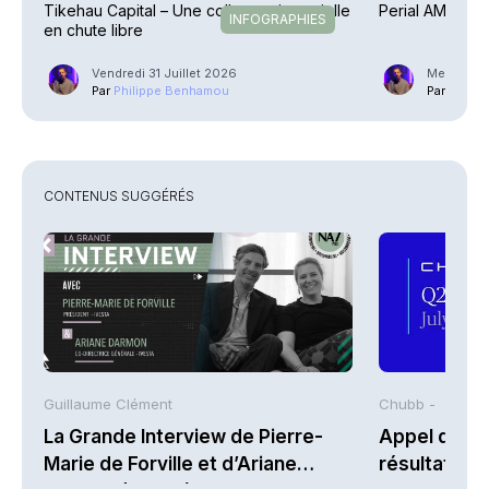
Tikehau Capital – Une collecte trimestrielle
Perial AM – En 
INFOGRAPHIES
en chute libre
Vendredi 31 Juillet 2026
Mercredi 2
Par
Philippe Benhamou
Par
Phili
CONTENUS SUGGÉRÉS
Guillaume Clément
Chubb -
La Grande Interview de Pierre-
Appel de co
Marie de Forville et d’Ariane
résultats d