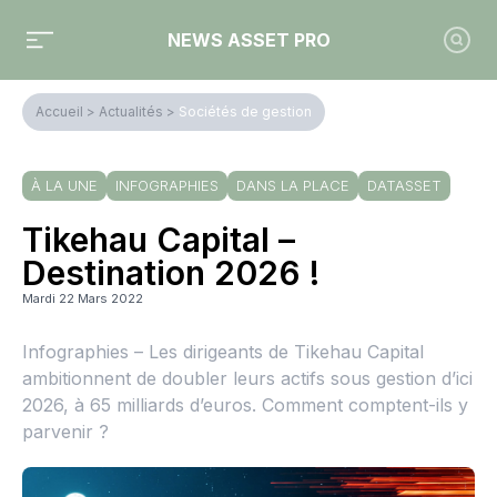
NEWS ASSET PRO
Accueil
>
Actualités
>
Sociétés de gestion
À LA UNE
INFOGRAPHIES
DANS LA PLACE
DATASSET
Tikehau Capital –
Destination 2026 !
Mardi 22 Mars 2022
Infographies – Les dirigeants de Tikehau Capital
ambitionnent de doubler leurs actifs sous gestion d’ici
2026, à 65 milliards d’euros. Comment comptent-ils y
parvenir ?