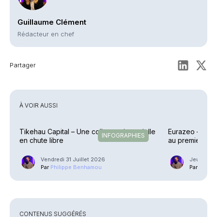
Guillaume Clément
Rédacteur en chef
Partager
À VOIR AUSSI
Tikehau Capital – Une collecte trimestrielle
Eurazeo – Colle
INFOGRAPHIES
en chute libre
au premier sem
Vendredi 31 Juillet 2026
Jeudi 23 J
Par
Philippe Benhamou
Par
Phili
CONTENUS SUGGÉRÉS