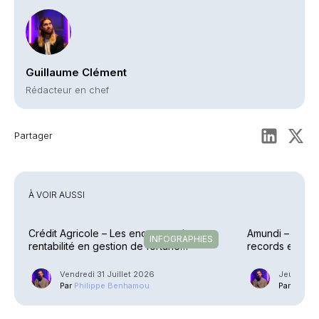
Guillaume Clément
Rédacteur en chef
Partager
À VOIR AUSSI
Crédit Agricole – Les encours et la
Amundi – Des p
INFOGRAPHIES
rentabilité en gestion de fortune
records en raf
explosent
Vendredi 31 Juillet 2026
Jeudi 30 J
Par
Philippe Benhamou
Par
Phili