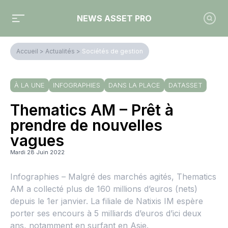
NEWS ASSET PRO
Accueil
>
Actualités
>
Sociétés de gestion
À LA UNE
INFOGRAPHIES
DANS LA PLACE
DATASSET
Thematics AM – Prêt à
prendre de nouvelles
vagues
Mardi 28 Juin 2022
Infographies – Malgré des marchés agités, Thematics
AM a collecté plus de 160 millions d’euros (nets)
depuis le 1er janvier. La filiale de Natixis IM espère
porter ses encours à 5 milliards d’euros d’ici deux
ans, notamment en surfant en Asie.