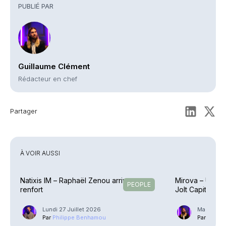
PUBLIÉ PAR
Guillaume Clément
Rédacteur en chef
Partager
À VOIR AUSSI
Natixis IM – Raphaël Zenou arrive en
Mirova – Une éq
PEOPLE
renfort
Jolt Capital
Lundi 27 Juillet 2026
Mardi 21 J
Par
Philippe Benhamou
Par
Guilla