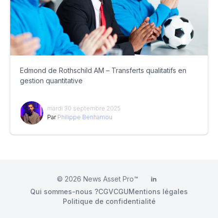
Edmond de Rothschild AM – Transferts qualitatifs en
gestion quantitative
mardi 30 septembre 2025
Par
Philippe Benhamou
© 2026
News Asset Pro™
LinkedIn
Qui sommes-nous ?
CGV
CGU
Mentions légales
Politique de confidentialité