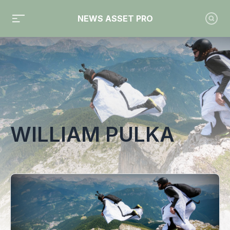
NEWS ASSET PRO
Toute l'actualité sur le tag "William Pulka"
WILLIAM PULKA