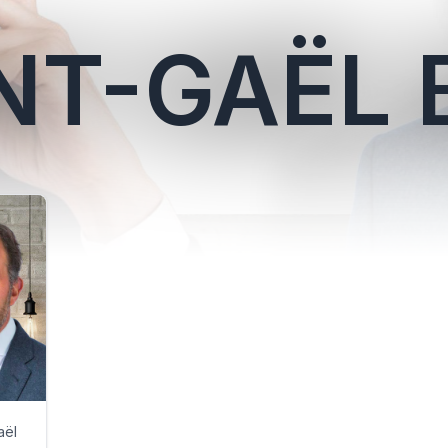
NT-GAËL 
aël