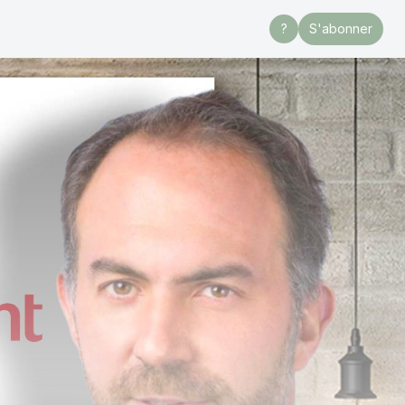
?
S'abonner