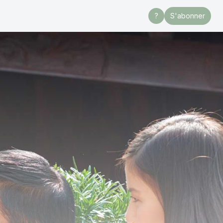
?
S'abonner