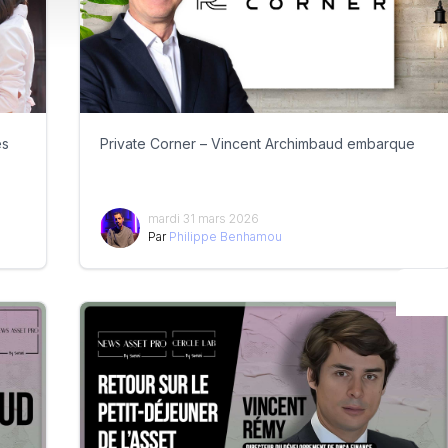
es
Private Corner – Vincent Archimbaud embarque
mardi 31 mars 2026
Par
Philippe Benhamou