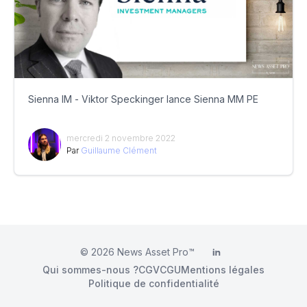
Sienna IM - Viktor Speckinger lance Sienna MM PE
mercredi 2 novembre 2022
Par
Guillaume Clément
© 2026
News Asset Pro™
LinkedIn
Qui sommes-nous ?
CGV
CGU
Mentions légales
Politique de confidentialité