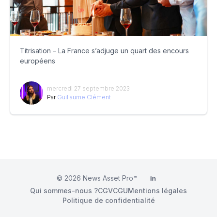
Titrisation – La France s’adjuge un quart des encours
européens
mercredi 27 septembre 2023
Par
Guillaume Clément
© 2026
News Asset Pro™
LinkedIn
Qui sommes-nous ?
CGV
CGU
Mentions légales
Politique de confidentialité