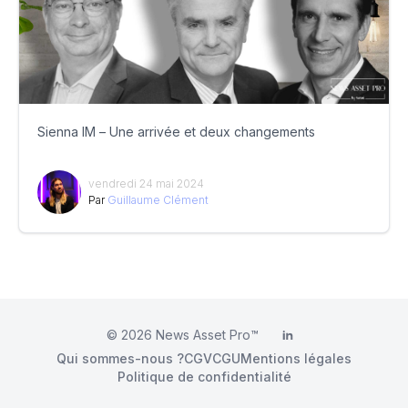
Sienna IM – Une arrivée et deux changements
vendredi 24 mai 2024
Par
Guillaume Clément
© 2026
News Asset Pro™
LinkedIn
Qui sommes-nous ?
CGV
CGU
Mentions légales
Politique de confidentialité