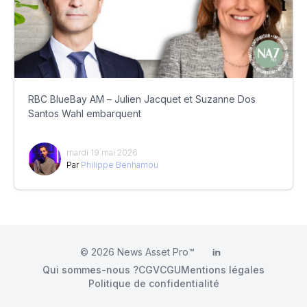
RBC BlueBay AM – Julien Jacquet et Suzanne Dos
Santos Wahl embarquent
mardi 19 mai 2026
Par
Philippe Benhamou
© 2026
News Asset Pro™
LinkedIn
Qui sommes-nous ?
CGV
CGU
Mentions légales
Politique de confidentialité