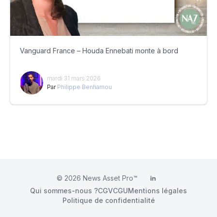
Vanguard France – Houda Ennebati monte à bord
mardi 31 mars 2026
Par
Philippe Benhamou
© 2026
News Asset Pro™
LinkedIn
Qui sommes-nous ?
CGV
CGU
Mentions légales
Politique de confidentialité