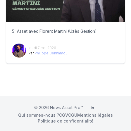
5' Asset avec Florent Martini (Uzès Gestion)
jeudi 7 mai 2026
Par
Philippe Benhamou
© 2026
News Asset Pro™
LinkedIn
Qui sommes-nous ?
CGV
CGU
Mentions légales
Politique de confidentialité