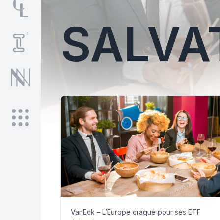
SALVA
VanEck – L’Europe craque pour ses ETF