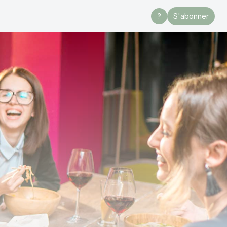
?
S'abonner