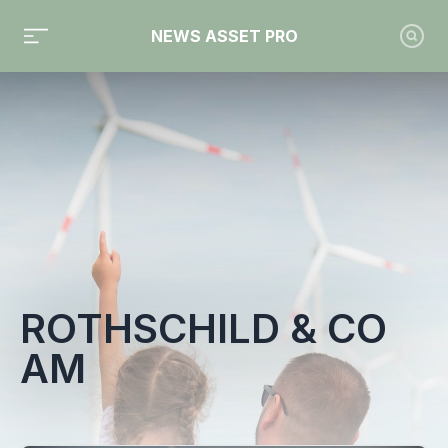
NEWS ASSET PRO
Toute l'actualité sur le tag "Rothschild &amp; Co AM"
ROTHSCHILD & CO
AM