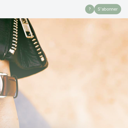
?
S'abonner