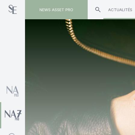
NEWS ASSET PRO
ACTUALITÉS
Toute l'actualité sur le tag "Marc-André Poirier"