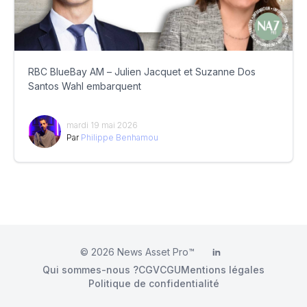
RBC BlueBay AM – Julien Jacquet et Suzanne Dos
Santos Wahl embarquent
mardi 19 mai 2026
Par
Philippe Benhamou
© 2026
News Asset Pro™
LinkedIn
Qui sommes-nous ?
CGV
CGU
Mentions légales
Politique de confidentialité