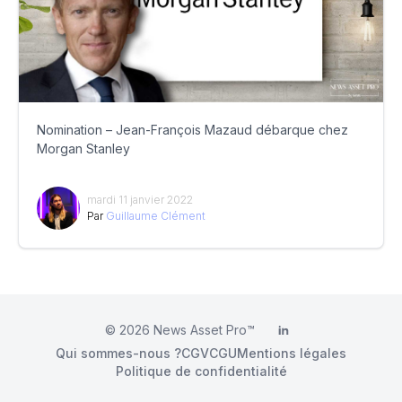
Nomination – Jean-François Mazaud débarque chez
Morgan Stanley
mardi 11 janvier 2022
Par
Guillaume Clément
© 2026
News Asset Pro™
LinkedIn
Qui sommes-nous ?
CGV
CGU
Mentions légales
Politique de confidentialité