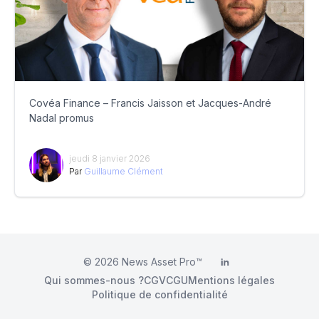
Covéa Finance – Francis Jaisson et Jacques-André
Nadal promus
jeudi 8 janvier 2026
Par
Guillaume Clément
© 2026
News Asset Pro™
LinkedIn
Qui sommes-nous ?
CGV
CGU
Mentions légales
Politique de confidentialité