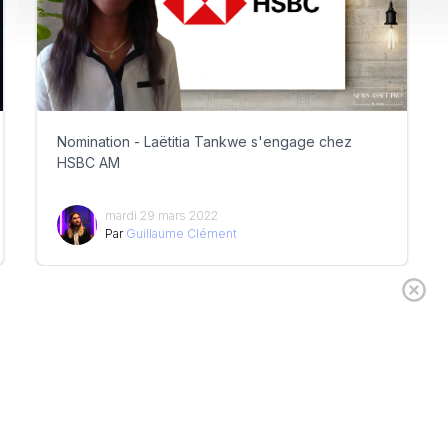
Nomination - Laëtitia Tankwe s'engage chez
HSBC AM
mardi 29 mars 2022
Par
Guillaume Clément