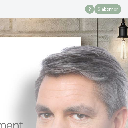
?
S'abonner