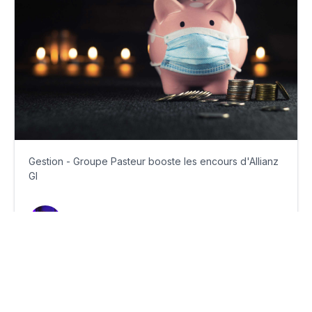
Gestion - Groupe Pasteur booste les encours d'Allianz
GI
mardi 18 janvier 2022
Par
Guillaume Clément
© 2026
News Asset Pro™
LinkedIn
Qui sommes-nous ?
CGV
CGU
Mentions légales