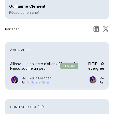
Guillaume Clément
Rédacteur en chef
Partager
À VOIR AUSSI
Allianz – La collecte d’Allianz GI s’envole,
ELTIF – Quels s
À LA UNE
Pimco souffle un peu
evergreen domi
Mercredi 13 Mai 2026
Mercredi 2
Par
Guillaume Clément
Par
Phili
CONTENUS SUGGÉRÉS