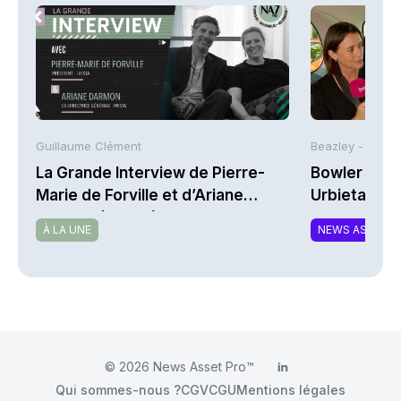
Guillaume Clément
Beazley -
La Grande Interview de Pierre-
Bowler Broa
Marie de Forville et d’Ariane
Urbieta | A
Darmon (Ivesta)
À LA UNE
NEWS ASSURA
© 2026
News Asset Pro™
LinkedIn
Qui sommes-nous ?
CGV
CGU
Mentions légales