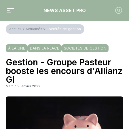
NEWS ASSET PRO
Accueil
>
Actualités
>
Sociétés de gestion
À LA UNE
DANS LA PLACE
SOCIÉTÉS DE GESTION
Gestion - Groupe Pasteur
booste les encours d'Allianz
GI
Mardi 18 Janvier 2022