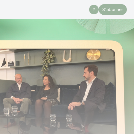
?
S'abonner