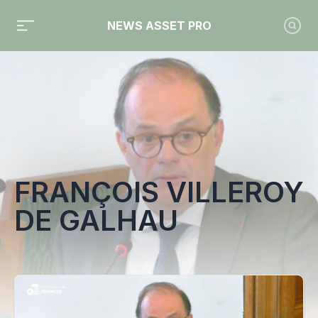
NEWS ASSET PRO
Toute l'actualité sur le tag "François Villeroy de Galhau"
FRANÇOIS VILLEROY
DE GALHAU