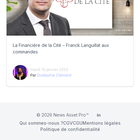
La Financière de la Cité – Franck Languillat aux
commandes
mardi 10 janvier 2023
Par
Guillaume Clément
© 2026
News Asset Pro™
LinkedIn
Qui sommes-nous ?
CGV
CGU
Mentions légales
Politique de confidentialité