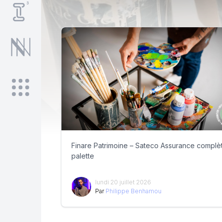
Finare Patrimoine – Sateco Assurance complèt
palette
lundi 20 juillet 2026
Par
Philippe Benhamou