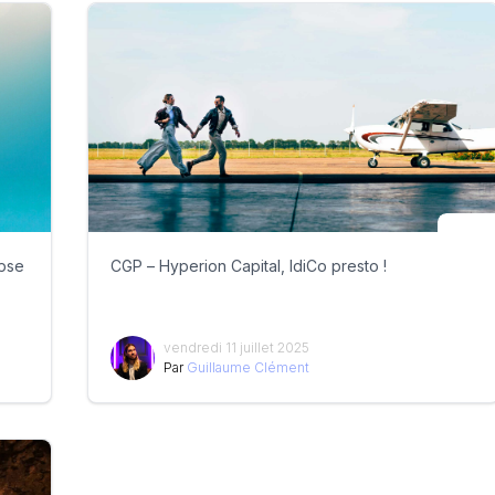
ipse
CGP – Hyperion Capital, IdiCo presto !
vendredi 11 juillet 2025
Par
Guillaume Clément