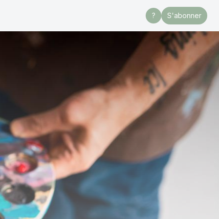
?
S'abonner