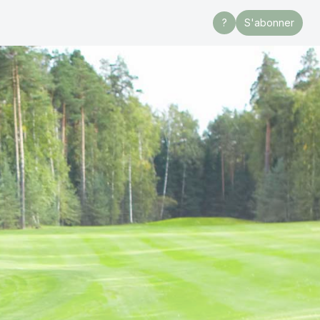
?
S'abonner