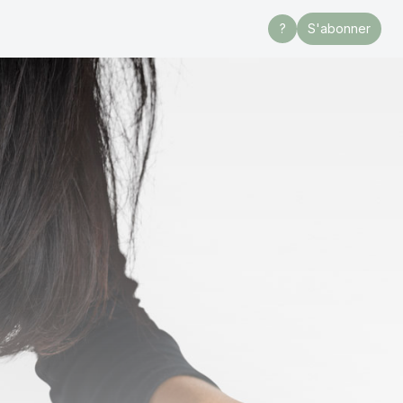
?
S'abonner