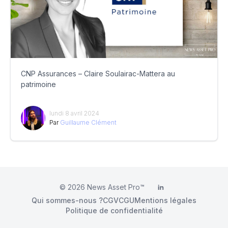
CNP Assurances – Claire Soulairac-Mattera au
patrimoine
lundi 8 avril 2024
Par
Guillaume Clément
© 2026
News Asset Pro™
LinkedIn
Qui sommes-nous ?
CGV
CGU
Mentions légales
Politique de confidentialité