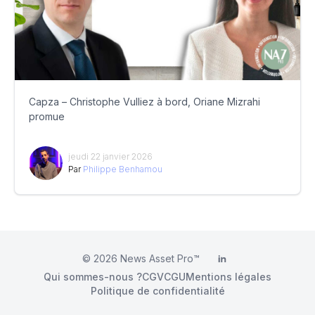
Capza – Christophe Vulliez à bord, Oriane Mizrahi
promue
jeudi 22 janvier 2026
Par
Philippe Benhamou
© 2026
News Asset Pro™
LinkedIn
Qui sommes-nous ?
CGV
CGU
Mentions légales
Politique de confidentialité