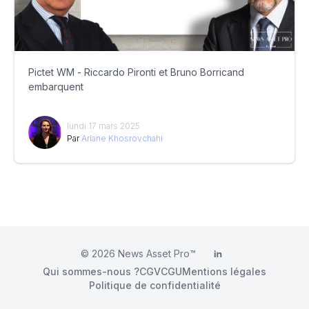
Pictet WM - Riccardo Pironti et Bruno Borricand
embarquent
lundi 17 mars 2025
Par
Ariane Khosrovchahi
© 2026
News Asset Pro™
LinkedIn
Qui sommes-nous ?
CGV
CGU
Mentions légales
Politique de confidentialité