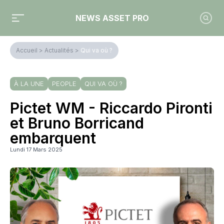
NEWS ASSET PRO
Accueil
>
Actualités
>
Qui va où ?
À LA UNE
PEOPLE
QUI VA OÙ ?
Pictet WM - Riccardo Pironti
et Bruno Borricand
embarquent
Lundi 17 Mars 2025