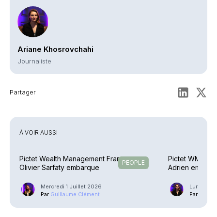
Ariane Khosrovchahi
Journaliste
Partager
À VOIR AUSSI
Pictet Wealth Management France –
Pictet WM - Val
PEOPLE
Olivier Sarfaty embarque
Adrien embarq
Mercredi 1 Juillet 2026
Lundi 2 J
Par
Guillaume Clément
Par
Ariane