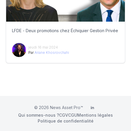
LFDE - Deux promotions chez Échiquier Gestion Privée
jeudi 16 mai 2024
Par
Ariane Khosrovchahi
© 2026
News Asset Pro™
LinkedIn
Qui sommes-nous ?
CGV
CGU
Mentions légales
Politique de confidentialité