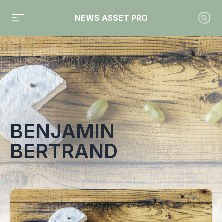
NEWS ASSET PRO
Toute l'actualité sur le tag "Benjamin Bertrand"
BENJAMIN
BERTRAND