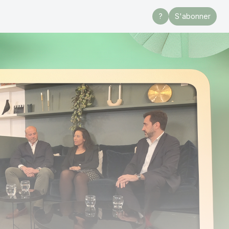
?
S'abonner