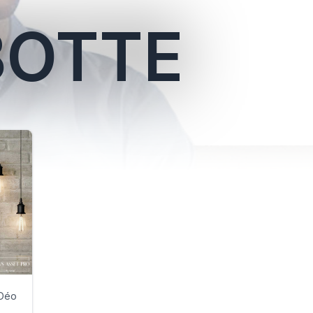
BOTTE
 Déo