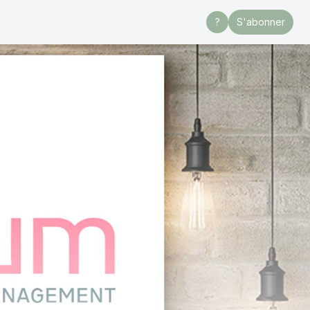
?
S'abonner