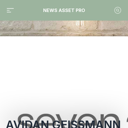
NEWS ASSET PRO
Toute l'actualité sur le tag "Avidan Geissmann"
AVIDAN GEISSMANN