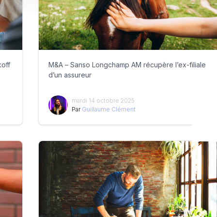
koff
M&A – Sanso Longchamp AM récupère l’ex-filiale
d’un assureur
mardi 14 octobre 2025
Par
Guillaume Clément