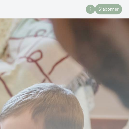
?
S'abonner