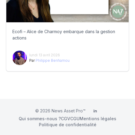
Ecofi – Alice de Charmoy embarque dans la gestion
actions
lundi 13 avril 2026
Par
Philippe Benhamou
© 2026
News Asset Pro™
LinkedIn
Qui sommes-nous ?
CGV
CGU
Mentions légales
Politique de confidentialité