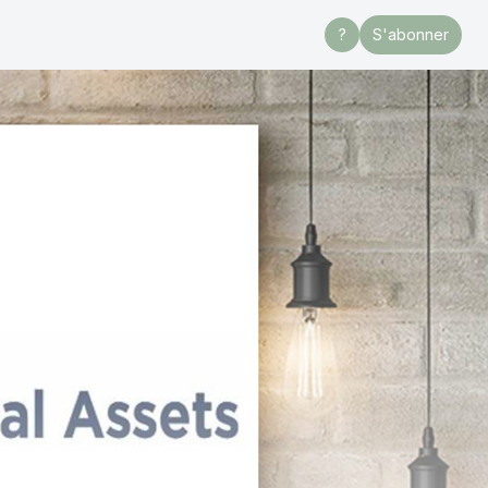
?
S'abonner